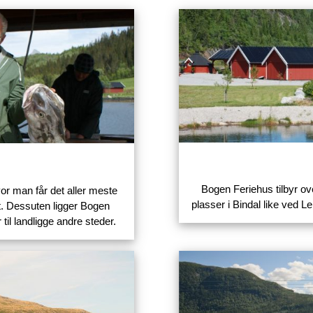
Bogen Feriehus tilbyr ove
vor man får det aller meste
plasser i Bindal like ved L
et. Dessuten ligger Bogen
til landligge andre steder.