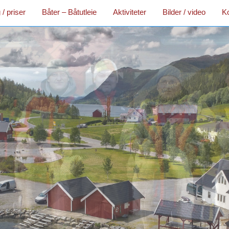
/ priser
Båter – Båtutleie
Aktiviteter
Bilder / video
Ko